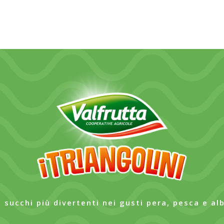
i succhi più divertenti nei gusti pera, pesca e al