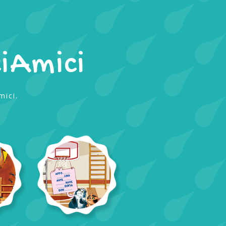
iAmici
mici.