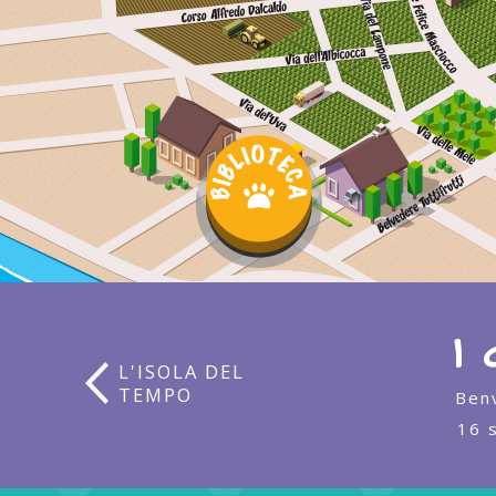
I
L'ISOLA DEL
TEMPO
Benv
16 s