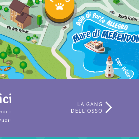
ci
LA GANG
DELL'OSSO
mici:
vuoi!