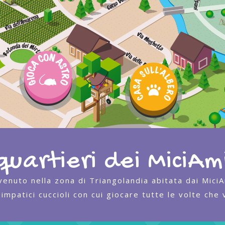
 quartieri dei MiciAmi
enuto nella zona di Triangolandia abitata dai MiciA
impatici cuccioli con cui giocare tutte le volte che 