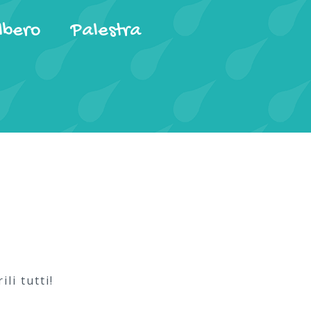
lbero
Palestra
li tutti!